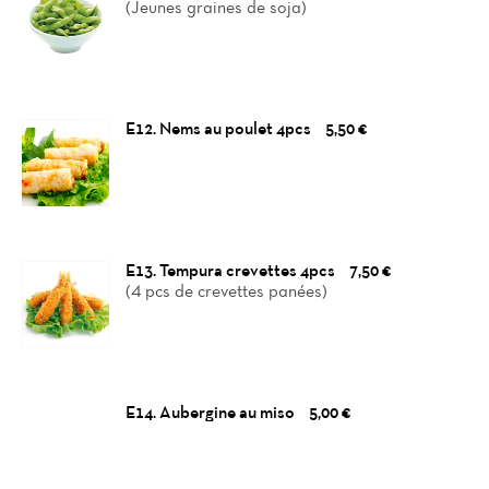
(Jeunes graines de soja)
E12. Nems au poulet 4pcs
5,50 €
E13. Tempura crevettes 4pcs
7,50 €
(4 pcs de crevettes panées)
E14. Aubergine au miso
5,00 €