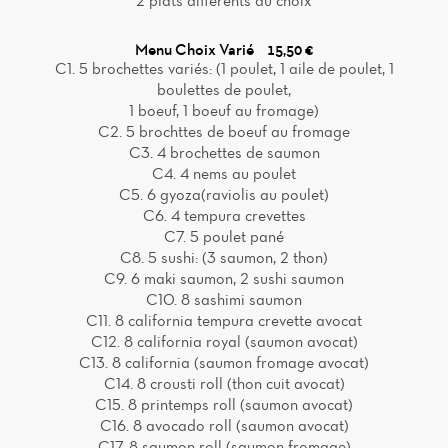
2 plats différents au choix
Menu Choix Varié
15,50 €
C1. 5 brochettes variés: (1 poulet, 1 aile de poulet, 1
boulettes de poulet,
1 boeuf, 1 boeuf au fromage)
C2. 5 brochttes de boeuf au fromage
C3. 4 brochettes de saumon
C4. 4 nems au poulet
C5. 6 gyoza(raviolis au poulet)
C6. 4 tempura crevettes
C7. 5 poulet pané
C8. 5 sushi: (3 saumon, 2 thon)
C9. 6 maki saumon, 2 sushi saumon
C10. 8 sashimi saumon
C11. 8 california tempura crevette avocat
C12. 8 california royal (saumon avocat)
C13. 8 california (saumon fromage avocat)
C14. 8 crousti roll (thon cuit avocat)
C15. 8 printemps roll (saumon avocat)
C16. 8 avocado roll (saumon avocat)
C17. 8 saumon roll (saumon fromage)