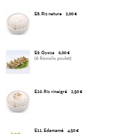
E8. Riz nature
2,00 €
E9. Gyoza
6,00 €
(6 Raviolis poulet)
E10. Riz vinaigré
2,50 €
E11. Edamamé
4,50 €