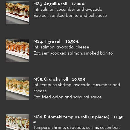
MS3. Anguille roll
12,00 €
Int: salmon, cucumber and avocado
Ext: eel, somked bonito and eel sauce
MS4. Tigre roll
10,50 €
Int: salmon, avocado, cheese
Ext: semi-cooked salmon, smoked bonito
MS5. Crunchy roll
10,50 €
Int: tempura shrimp, avocado, cucumber and
cheese
Ext: fried onion and samurai sauce
MS6. Futomaki tempura roll (10 pièces)
11,50
€
Tempura shrimp, avocado, surimi, cucumber,